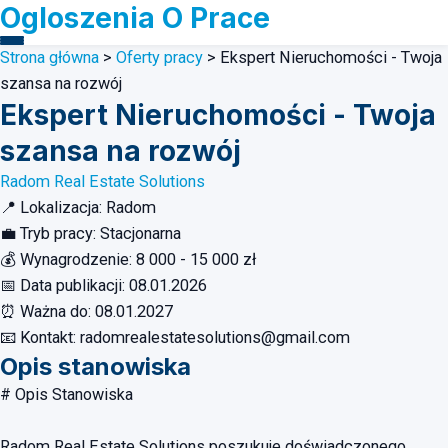
Ogloszenia O Prace
Strona główna
>
Oferty pracy
>
Ekspert Nieruchomości - Twoja
szansa na rozwój
Ekspert Nieruchomości - Twoja
szansa na rozwój
Radom Real Estate Solutions
📍
Lokalizacja:
Radom
💼
Tryb pracy:
Stacjonarna
💰
Wynagrodzenie:
8 000 - 15 000 zł
📅
Data publikacji:
08.01.2026
⏰
Ważna do:
08.01.2027
📧
Kontakt:
radomrealestatesolutions@gmail.com
Opis stanowiska
# Opis Stanowiska
Radom Real Estate Solutions poszukuje doświadczonego