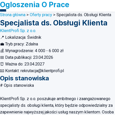
Ogloszenia O Prace
Strona główna
>
Oferty pracy
>
Specjalista ds. Obsługi Klienta
Specjalista ds. Obsługi Klienta
KlientProfi Sp. z o.o.
📍
Lokalizacja:
Świdnik
💼
Tryb pracy:
Zdalna
💰
Wynagrodzenie:
4 000 - 6 000 zł
📅
Data publikacji:
23.04.2026
⏰
Ważna do:
23.04.2027
📧
Kontakt:
rekrutacja@klientprofi.pl
Opis stanowiska
# Opis stanowiska
KlientProfi Sp. z o.o. poszukuje ambitnego i zaangażowanego
specjalisty ds. obsługi klienta, który będzie odpowiedzialny za
zapewnienie najwyższej jakości usług naszym klientom. Osoba