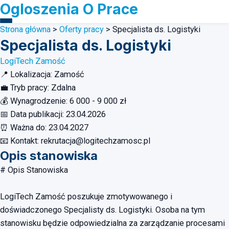
Ogloszenia O Prace
Strona główna
>
Oferty pracy
>
Specjalista ds. Logistyki
Specjalista ds. Logistyki
LogiTech Zamość
📍
Lokalizacja:
Zamość
💼
Tryb pracy:
Zdalna
💰
Wynagrodzenie:
6 000 - 9 000 zł
📅
Data publikacji:
23.04.2026
⏰
Ważna do:
23.04.2027
📧
Kontakt:
rekrutacja@logitechzamosc.pl
Opis stanowiska
# Opis Stanowiska
LogiTech Zamość poszukuje zmotywowanego i
doświadczonego Specjalisty ds. Logistyki. Osoba na tym
stanowisku będzie odpowiedzialna za zarządzanie procesami